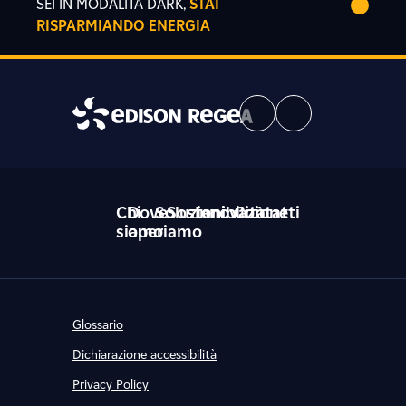
SEI IN MODALITÀ DARK,
STAI
RISPARMIANDO ENERGIA
Chi
Dove
Soluzioni
Sostenibilità
Innovazione
Contatti
siamo
operiamo
Glossario
Dichiarazione accessibilità
Privacy Policy