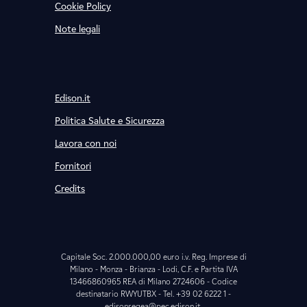
Cookie Policy
Note legali
Edison.it
Politica Salute e Sicurezza
Lavora con noi
Fornitori
Credits
Capitale Soc. 2.000.000,00 euro i.v. Reg. Imprese di
Milano - Monza - Brianza - Lodi, C.F. e Partita IVA
13466860965 REA di Milano 2724606 - Codice
destinatario RWYUTBX - Tel. +39 02 6222 1 -
edisonregea@pec.edison.it