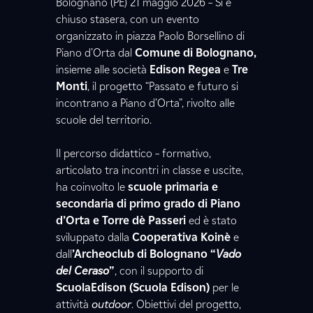
Bolognano (PE) 21 maggio 2026 – Si è
chiuso stasera, con un evento
organizzato in piazza Paolo Borsellino di
Piano d’Orta dal
Comune di Bolognano,
insieme alle società
Edison Regea
e
Tre
Monti
, il progetto “Passato e futuro si
incontrano a Piano d’Orta”, rivolto alle
scuole del territorio.
Il percorso didattico – formativo,
articolato tra incontri in classe e uscite,
ha coinvolto le
scuole primaria e
secondaria di primo grado di Piano
d’Orta e Torre dè Passeri
ed è stato
sviluppato dalla
Cooperativa Koinè
e
dall
’Archeoclub di Bolognano “
Vado
del Ceraso
”
, con il supporto di
ScuolaEdison (Scuola Edison)
per le
attività
outdoor
. Obiettivi del progetto,